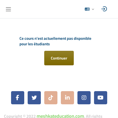
Passer au contenu principal
Panneau latéral
Ce cours n’est actuellement pas disponible
pour les étudiants
Continuer
meshkateducation.com
Copyright © 2022
. All rights